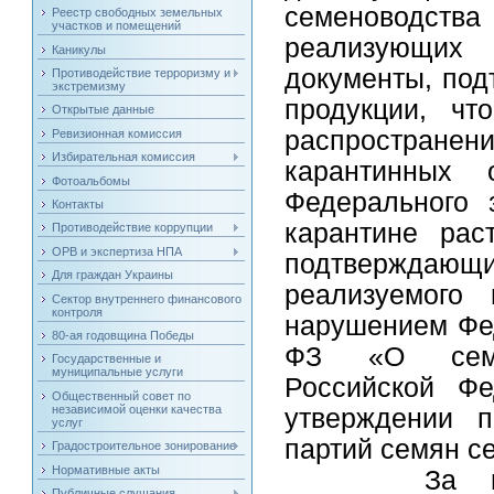
семеноводств
Реестр свободных земельных
участков и помещений
реализующих
Каникулы
документы, по
Противодействие терроризму и
экстремизму
продукции, чт
Открытые данные
распространен
Ревизионная комиссия
Избирательная комиссия
карантинных 
Фотоальбомы
Федерального 
Контакты
карантине рас
Противодействие коррупции
ОРВ и экспертиза НПА
подтверждаю
Для граждан Украины
реализуемого 
Сектор внутреннего финансового
контроля
нарушением Фед
80-ая годовщина Победы
ФЗ «О семен
Государственные и
муниципальные услуги
Российской Ф
Общественный совет по
независимой оценки качества
утверждении п
услуг
партий семян с
Градостроительное зонирование
Нормативные акты
За наруше
Публичные слушания