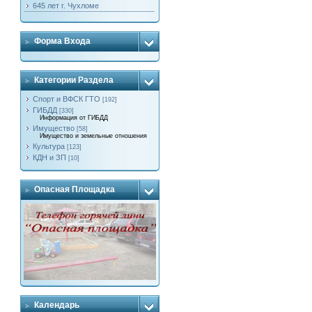
645 лет г. Чухломе
Форма Входа
Категории Раздела
Спорт и ВФСК ГТО
[192]
ГИБДД
[330]
Информация от ГИБДД
Имущество
[58]
Имущество и земельные отношения
Культура
[123]
КДН и ЗП
[10]
Опасная Площадка
Календарь