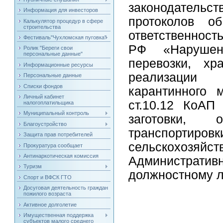
законодательс
Информация для инвесторов
протоколов об
Калькулятор процедур в сфере
строительства
ответственност
Фестиваль"Чухломская пуговка"
РФ «Нарушени
Ролик "Береги свои
персональные данные"
перевозки, хр
Информационные ресурсы
реализации 
Персональные данные
Списки фондов
карантинного 
Личный кабинет
ст.10.12 КоАП
налогоплатильщика
Муниципальный контроль
заготовки, 
Благоустройство
транспорти
Защита прав потребителей
сельскохозяйст
Прокуратура сообщает
Антинаркотическая комиссия
Администрати
Туризм
должностному л
Спорт и ВФСК ГТО
Досуговая деятельность граждан
пожилого возраста
Активное долголетие
Имущественная поддержка
субъектов малого среднего