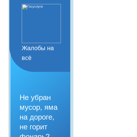
Жалобы на
всё
Не убран
мусор, яма
на дороге,
не горит
фонарь?