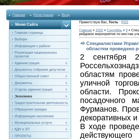
Главная
Регистрация
Вход
Приветствую Вас
,
Гость
·
RSS
Меню Сайта
Главная
»
2020
»
Сентябрь
»
9
» Спец
Главная страница
рейдовое мероприятие по местам ул
Выборы
Специалистами Управл
Информация о районе
областям проведено р
Реализация национальных
2 сентября 2
проектов
Администрация
Россельхозна
Документы собрания депутатов
областям пров
Общественный совет
уличной торго
Документы
Отделы администрации
области. Прок
Экономика
посадочного м
Градостроительная деятельность
Фурманов. Пров
Обращения граждан
декоративных и
Информация населению
Муниципальные услуги
В ходе провед
КДН и ЗП
действующе
ПРОЕКТЫ