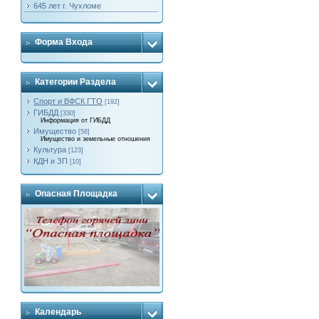
645 лет г. Чухломе
Форма Входа
Категории Раздела
Спорт и ВФСК ГТО
[192]
ГИБДД
[330]
Информация от ГИБДД
Имущество
[58]
Имущество и земельные отношения
Культура
[123]
КДН и ЗП
[10]
Опасная Площадка
Календарь