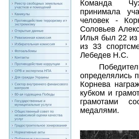
Команда Чух
Реестр свободных земельных
участков и помещений
принимала уча
Каникулы
человек - Ко
Противодействие терроризму и
экстремизму
Соловьев Алекс
Открытые данные
Илья был 22 из
Ревизионная комиссия
из 33 спортсм
Избирательная комиссия
Фотоальбомы
Лебедев Н.С.
Контакты
Противодействие коррупции
Победители и 
ОРВ и экспертиза НПА
определялись п
Для граждан Украины
Корнева награ
Сектор внутреннего финансового
контроля
кубком и грамо
80-ая годовщина Победы
грамотами со
Государственные и
муниципальные услуги
медалями.
Общественный совет по
независимой оценки качества
услуг
Градостроительное зонирование
Нормативные акты
Публичные слушания