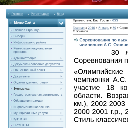
Главная
Регистрация
Вход
Приветствую Вас
,
Гость
·
RSS
Меню Сайта
Главная
»
2016
»
Январь
»
30
» Сорев
Главная страница
Олюниной.
Выборы
Соревнования по лыж
Информация о районе
чемпионки А.С. Олюни
Реализация национальных
30 января 
проектов
Администрация
Соревнования 
Документы собрания депутатов
«Олимпийски
Общественный совет
Документы
чемпионки А.С
Отделы администрации
участие 18 ко
Экономика
области. Возра
Градостроительная деятельность
Обращения граждан
км.), 2002-2003 
Информация населению
2000-2001 г.р., 2
Муниципальные услуги
Стиль классичес
КДН и ЗП
ПРОЕКТЫ