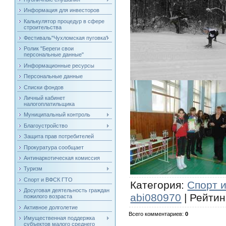
Информация для инвесторов
Калькулятор процедур в сфере
строительства
Фестиваль"Чухломская пуговка"
Ролик "Береги свои
персональные данные"
Информационные ресурсы
Персональные данные
Списки фондов
Личный кабинет
налогоплатильщика
Муниципальный контроль
Благоустройство
Защита прав потребителей
Прокуратура сообщает
Антинаркотическая комиссия
Туризм
Спорт и ВФСК ГТО
Категория
:
Спорт 
Досуговая деятельность граждан
abi080970
|
Рейтин
пожилого возраста
Активное долголетие
Всего комментариев
:
0
Имущественная поддержка
субъектов малого среднего