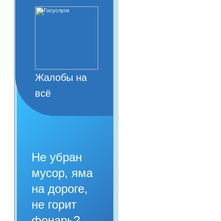
Жалобы на
всё
Не убран
мусор, яма
на дороге,
не горит
фонарь?