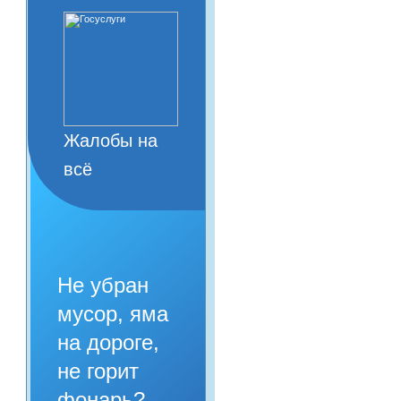
Жалобы на
всё
Не убран
мусор, яма
на дороге,
не горит
фонарь?