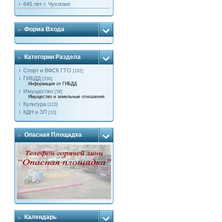
645 лет г. Чухломе
Форма Входа
Категории Раздела
Спорт и ВФСК ГТО
[192]
ГИБДД
[330]
Информация от ГИБДД
Имущество
[58]
Имущество и земельные отношения
Культура
[123]
КДН и ЗП
[10]
Опасная Площадка
Календарь