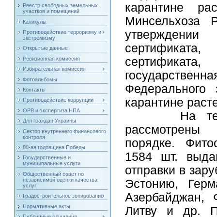
карантине ра
Реестр свободных земельных
участков и помещений
Минсельхоза 
Каникулы
утверждении
Противодействие терроризму и
экстремизму
сертификата
Открытые данные
сертификата,
Ревизионная комиссия
Избирательная комиссия
государственн
Фотоальбомы
Федерального 
Контакты
карантине раст
Противодействие коррупции
ОРВ и экспертиза НПА
На текущую
Для граждан Украины
рассмотрены 
Сектор внутреннего финансового
контроля
порядке. Фито
80-ая годовщина Победы
1584 шт. выда
Государственные и
муниципальные услуги
отправки в зар
Общественный совет по
независимой оценки качества
Эстонию, Герм
услуг
Азербайджан, 
Градостроительное зонирование
Нормативные акты
Литву и др. П
Публичные слушания