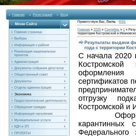
Главная
Регистрация
Вход
Приветствую Вас
,
Гость
·
RSS
Меню Сайта
Главная
»
2020
»
Сентябрь
»
1
» Резу
Главная страница
территории Костромской и Ивановск
Выборы
Результаты выдачи фи
Информация о районе
года с территории Ко
Реализация национальных
С начала 2020 
проектов
Администрация
Костромской
Документы собрания депутатов
оформления
Общественный совет
сертификатов п
Документы
Отделы администрации
предпринимате
Экономика
отгрузку под
Градостроительная деятельность
Костромской и 
Обращения граждан
Оформлени
Информация населению
Муниципальные услуги
карантинных с
КДН и ЗП
Федерального 
ПРОЕКТЫ