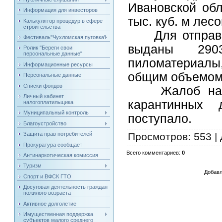
Ивановской обл
Информация для инвесторов
тыс. куб. м лес
Калькулятор процедур в сфере
строительства
Для отправки 
Фестиваль"Чухломская пуговка"
выданы 290
Ролик "Береги свои
персональные данные"
пиломатериал
Информационные ресурсы
общим объемом 
Персональные данные
Списки фондов
Жалоб на ср
Личный кабинет
карантинных 
налогоплатильщика
Муниципальный контроль
поступало.
Благоустройство
Защита прав потребителей
Просмотров
: 553 |
Прокуратура сообщает
Всего комментариев
:
0
Антинаркотическая комиссия
Туризм
Добавл
Спорт и ВФСК ГТО
Досуговая деятельность граждан
пожилого возраста
Активное долголетие
Имущественная поддержка
субъектов малого среднего