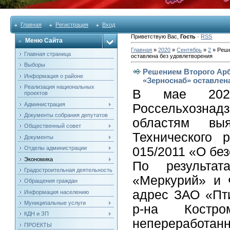
Главная
Регистрация
Вход
Приветствую Вас
,
Гость
·
RSS
Меню Сайта
Главная
»
2020
»
Сентябрь
»
2
» Реше
Главная страница
оставлена без удовлетворения
Выборы
Решением Второго Ар
Информация о районе
«Зерноснаб» оставлен
Реализация национальных
В мае 2020
проектов
Администрация
Россельхозна
Документы собрания депутатов
областям вы
Общественный совет
Технического 
Документы
Отделы администрации
015/2011 «О без
Экономика
По результат
Градостроительная деятельность
«Меркурий» и 
Обращения граждан
адрес ЗАО «Пт
Информация населению
Муниципальные услуги
р-на Костро
КДН и ЗП
непереработанн
ПРОЕКТЫ