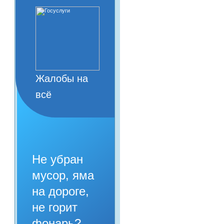
Жалобы на
всё
Не убран
мусор, яма
на дороге,
не горит
фонарь?