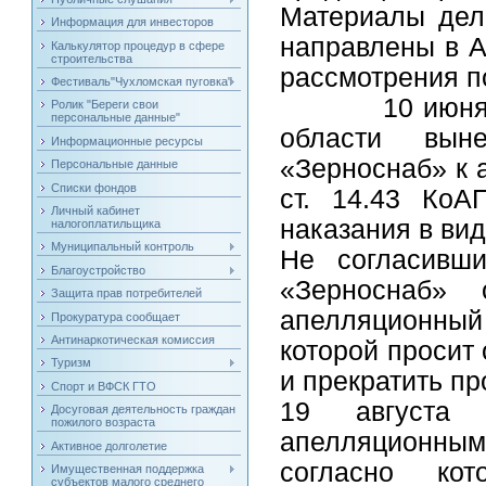
Материалы дел
Информация для инвесторов
направлены в А
Калькулятор процедур в сфере
строительства
рассмотрения п
Фестиваль"Чухломская пуговка"
10 июня 2020
Ролик "Береги свои
персональные данные"
области вы
Информационные ресурсы
«Зерноснаб» к 
Персональные данные
Списки фондов
ст. 14.43 КоА
Личный кабинет
наказания в ви
налогоплатильщика
Муниципальный контроль
Не согласивш
Благоустройство
«Зерноснаб» 
Защита прав потребителей
апелляционный 
Прокуратура сообщает
Антинаркотическая комиссия
которой просит
Туризм
и прекратить пр
Спорт и ВФСК ГТО
19 августа
Досуговая деятельность граждан
пожилого возраста
апелляционн
Активное долголетие
согласно ко
Имущественная поддержка
субъектов малого среднего