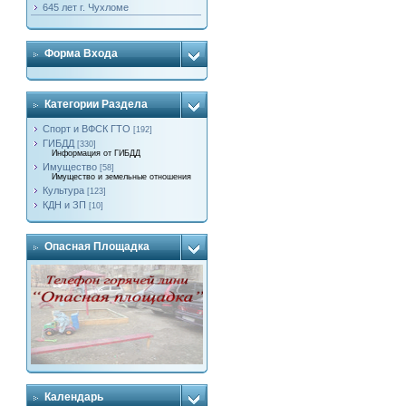
645 лет г. Чухломе
Форма Входа
Категории Раздела
Спорт и ВФСК ГТО
[192]
ГИБДД
[330]
Информация от ГИБДД
Имущество
[58]
Имущество и земельные отношения
Культура
[123]
КДН и ЗП
[10]
Опасная Площадка
Календарь