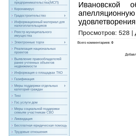
предпринимательства(МСП)
Ивановской о
Коронавирус
апелляционн
Градостроительство
удовлетворения
Информационный материал для
налогоплательщиков
Просмотров
: 528 |
Реестр муниципального
имущества
Электронные торги
Всего комментариев
:
0
Реализация национальных
проектов
Добавл
Выявление правообладателей
ранее учтенных объектов
недвижемости
Информация о площадках ТКО
Газификация
Меры поддержки отдельных
категорий граждан
Test
Гос.услуги дом
Меры социальной поддержки
семьям участникам СВО
Ликвидация
Бесплатная юридическая помощь
Трудовые отношения