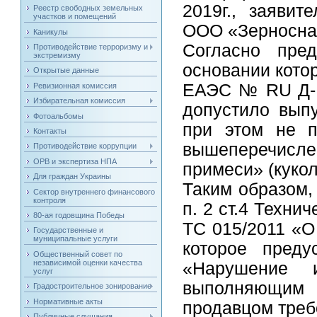
2019г., заявит
Реестр свободных земельных
участков и помещений
ООО «Зерноснаб
Каникулы
Согласно пред
Противодействие терроризму и
экстремизму
основании кото
Открытые данные
ЕАЭС № RU Д-R
Ревизионная комиссия
Избирательная комиссия
допустило выпу
Фотоальбомы
при этом не п
Контакты
вышеперечисле
Противодействие коррупции
ОРВ и экспертиза НПА
примеси» (кукол
Для граждан Украины
Таким образом
Сектор внутреннего финансового
контроля
п. 2 ст.4 Техн
80-ая годовщина Победы
ТС 015/2011 «О
Государственные и
муниципальные услуги
которое пред
Общественный совет по
независимой оценки качества
«Нарушение и
услуг
выполняющим ф
Градостроительное зонирование
Нормативные акты
продавцом треб
Публичные слушания