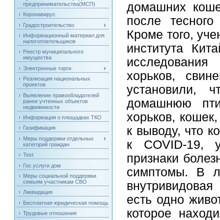
домашних коше
предпринимательства(МСП)
Коронавирус
после тесного
Градостроительство
Кроме того, уч
Информационный материал для
налогоплательщиков
института Кит
Реестр муниципального
имущества
исследования 
Электронные торги
хорьков, свин
Реализация национальных
проектов
установили, ч
Выявление правообладателей
домашнюю птиц
ранее учтенных объектов
недвижемости
хорьков, кошек
Информация о площадках ТКО
к выводу, что 
Газификация
Меры поддержки отдельных
к COVID-19, у
категорий граждан
Test
признаки болез
Гос.услуги дом
симптомы. В л
Меры социальной поддержки
семьям участникам СВО
внутривидовая 
Ликвидация
есть одно живо
Бесплатная юридическая помощь
которое находи
Трудовые отношения