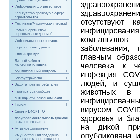
здравоохране
Информация для инвесторов
здравоохранен
Калькулятор процедур в сфере
строительства
отсутствуют к
Фестиваль"Чухломская пуговка"
инфицировани
Ролик "Береги свои
персональные данные"
компаньонов 
Информационные ресурсы
заболевания,
Персональные данные
Списки фондов
главным образ
Личный кабинет
человека к ч
налогоплатильщика
Муниципальный контроль
инфекция COVI
Благоустройство
людей, и суще
Защита прав потребителей
животных в 
Прокуратура сообщает
Антинаркотическая комиссия
инфицирован
Туризм
вирусом COVID
Спорт и ВФСК ГТО
здоровья и бла
Досуговая деятельность граждан
пожилого возраста
на дикой пр
Активное долголетие
опубликована и
Имущественная поддержка
субъектов малого среднего