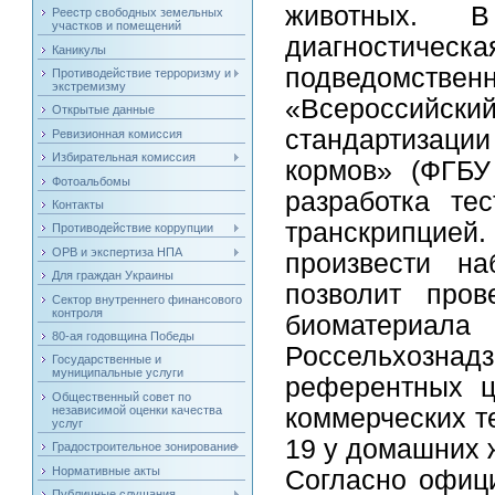
животных. 
Реестр свободных земельных
участков и помещений
диагностическ
Каникулы
подведомст
Противодействие терроризму и
экстремизму
«Всероссийски
Открытые данные
стандартизации
Ревизионная комиссия
Избирательная комиссия
кормов» (ФГБУ
Фотоальбомы
разработка те
Контакты
транскрипцией
Противодействие коррупции
ОРВ и экспертиза НПА
произвести на
Для граждан Украины
позволит пров
Сектор внутреннего финансового
контроля
биоматериала
80-ая годовщина Победы
Россельхозна
Государственные и
муниципальные услуги
референтных ц
Общественный совет по
независимой оценки качества
коммерческих т
услуг
19 у домашних 
Градостроительное зонирование
Нормативные акты
Согласно офиц
Публичные слушания