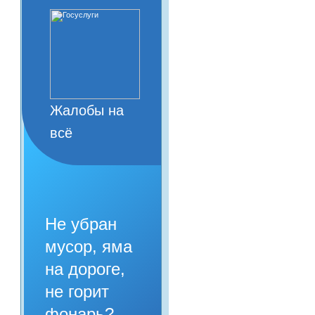
Жалобы на
всё
Не убран
мусор, яма
на дороге,
не горит
фонарь?