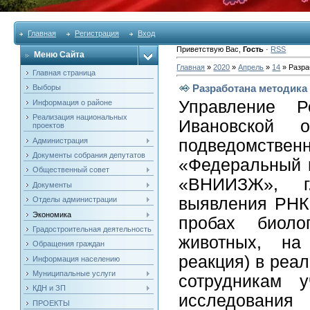
Главная
Регистрация
Вход
Приветствую Вас
,
Гость
·
RSS
Меню Сайта
Главная
»
2020
»
Апрель
»
14
» Разра
Главная страница
Разработана методика
Выборы
Управление Р
Информация о районе
Реализация национальных
Ивановской 
проектов
Администрация
подведомств
Документы собрания депутатов
«Федеральный 
Общественный совет
«ВНИИЗЖ», г
Документы
выявления РНК
Отделы администрации
Экономика
пробах биоло
Градостроительная деятельность
животных, на
Обращения граждан
реакция) в реа
Информация населению
Муниципальные услуги
сотрудникам у
КДН и ЗП
исследования
ПРОЕКТЫ