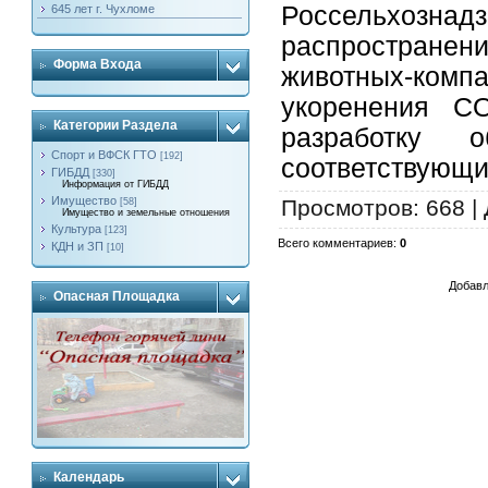
Россельхозн
645 лет г. Чухломе
распростран
Форма Входа
животных-комп
укоренения CO
Категории Раздела
разработку 
Спорт и ВФСК ГТО
[192]
соответствующи
ГИБДД
[330]
Информация от ГИБДД
Имущество
Просмотров
: 668 |
[58]
Имущество и земельные отношения
Культура
[123]
Всего комментариев
:
0
КДН и ЗП
[10]
Добавл
Опасная Площадка
Календарь