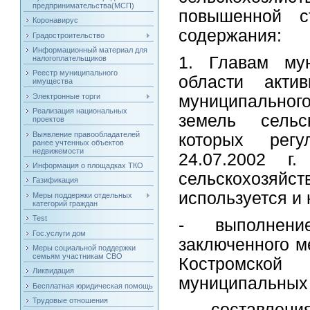
предпринимательства(МСП)
повышенной с
Коронавирус
содержания:
Градостроительство
Информационный материал для
1. Главам мун
налогоплательщиков
Реестр муниципального
области акти
имущества
Электронные торги
муниципально
Реализация национальных
земель сельск
проектов
Выявление правообладателей
которых рег
ранее учтенных объектов
недвижемости
24.07.2002 
Информация о площадках ТКО
сельскохозяй
Газификация
используется и
Меры поддержки отдельных
категорий граждан
Test
- выполнени
Гос.услуги дом
заключенного м
Меры социальной поддержки
семьям участникам СВО
Костромско
Ликвидация
муниципальных 
Бесплатная юридическая помощь
Трудовые отношения
- составлен