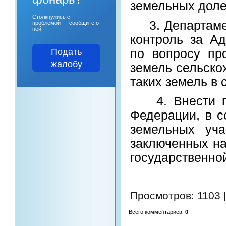
земельных доле
Столкнулись с
3. Департамен
проблемой — сообщите о
ней!
контроль за А
по вопросу пр
Подать
жалобу
земель сельско
таких земель в 
4. Внести поп
Федерации, в с
земельных уча
заключенных на
государственно
Просмотров
: 1103 
Всего комментариев
:
0