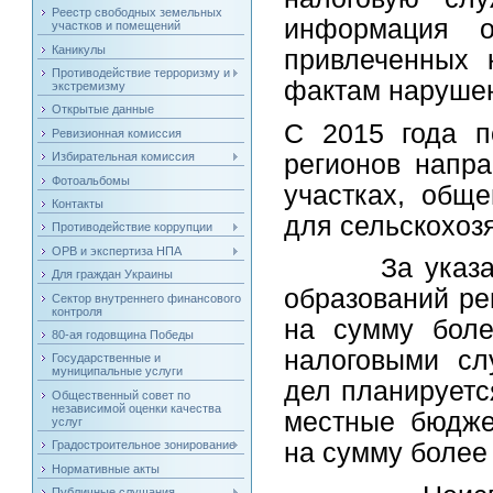
Реестр свободных земельных
информация о
участков и помещений
Каникулы
привлеченных 
Противодействие терроризму и
фактам нарушен
экстремизму
Открытые данные
С 2015 года п
Ревизионная комиссия
регионов напр
Избирательная комиссия
Фотоальбомы
участках, обще
Контакты
для сельскохоз
Противодействие коррупции
ОРВ и экспертиза НПА
За указанны
Для граждан Украины
образований ре
Сектор внутреннего финансового
контроля
на сумму боле
80-ая годовщина Победы
налоговыми сл
Государственные и
муниципальные услуги
дел планируетс
Общественный совет по
независимой оценки качества
местные бюдже
услуг
Градостроительное зонирование
на сумму более
Нормативные акты
Публичные слушания