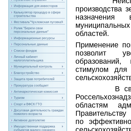
Неиспользуе
Информация для инвесторов
производства з
Калькулятор процедур в сфере
назначения
строительства
Фестиваль"Чухломская пуговка"
муниципальных 
Ролик "Береги свои
областей.
персональные данные"
Информационные ресурсы
Применение по
Персональные данные
Списки фондов
позволит ув
Личный кабинет
образований,
налогоплатильщика
Муниципальный контроль
стимулом для 
Благоустройство
сельскохозяйст
Защита прав потребителей
Прокуратура сообщает
В связи с э
Антинаркотическая комиссия
Россельхозна
Туризм
областям адм
Спорт и ВФСК ГТО
Досуговая деятельность граждан
Правительству
пожилого возраста
по эффективно
Активное долголетие
Имущественная поддержка
сельскохозяй
субъектов малого среднего