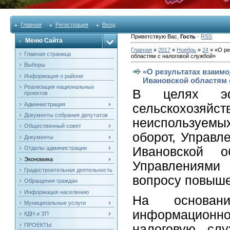
Главная
Регистрация
Вход
Приветствую Вас
,
Гость
·
RSS
Меню Сайта
Главная
»
2017
»
Ноябрь
»
24
» «О ре
Главная страница
областям с налоговой службой»
Выборы
«О результатах взаим
Информация о районе
Ивановской областям 
Реализация национальных
В целях эфф
проектов
Администрация
сельскохозя
Документы собрания депутатов
неиспользуем
Общественный совет
оборот, Управл
Документы
Отделы администрации
Ивановской о
Экономика
Управлениями
Градостроительная деятельность
вопросу повыше
Обращения граждан
Информация населению
На основан
Муниципальные услуги
информационн
КДН и ЗП
ПРОЕКТЫ
налоговую слу