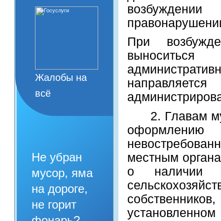
возбужден
правонарушении
При возбужде
выноситьс
администрати
Жалобы на
направляе
всё
администрирова
2. Главам мун
оформлению 
невостребова
Не убран
местным органа
о наличии н
мусор, яма
сельскохозяй
на дороге,
собственнико
не горит
установленном 
фонарь?