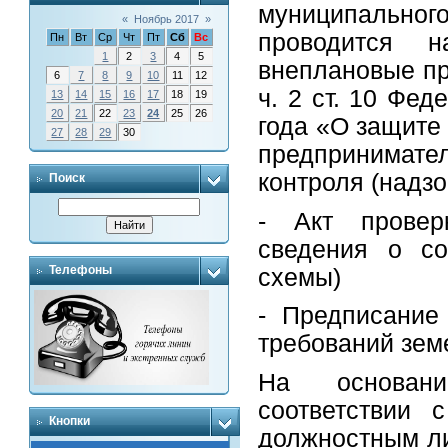
муниципально
«
Ноябрь 2017
»
проводится н
Пн
Вт
Ср
Чт
Пт
Сб
Вс
1
2
3
4
5
внеплановые пр
6
7
8
9
10
11
12
ч. 2 ст. 10 Фе
13
14
15
16
17
18
19
20
21
22
23
24
25
26
года «О защите
27
28
29
30
предпринимател
контроля (надзо
Поиск
- Акт провер
сведения о со
Телефоны
схемы)
- Предписание
требований зем
На основани
соответствии 
Кнопки
должностным л