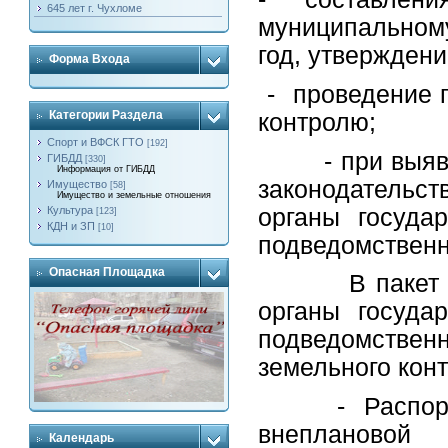
645 лет г. Чухломе
муниципальном
год, утвержден
Форма Входа
- проведение 
Категории Раздела
контролю;
Спорт и ВФСК ГТО
[192]
- при выявлен
ГИБДД
[330]
Информация от ГИБДД
законодательс
Имущество
[58]
Имущество и земельные отношения
органы госуда
Культура
[123]
КДН и ЗП
[10]
подведомственн
Опасная Площадка
В пакет доку
органы госуда
подведомств
земельного кон
- Распоряже
внеплановой
Календарь