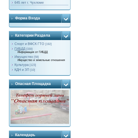
645 лет г. Чухломе
Форма Входа
Категории Раздела
Спорт и ВФСК ГТО
[192]
ГИБДД
[330]
Информация от ГИБДД
Имущество
[58]
Имущество и земельные отношения
Культура
[123]
КДН и ЗП
[10]
Опасная Площадка
Календарь