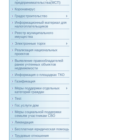
предпринимательства(МСП)
Коронавирус
Градостроительство
Информационный материал для
налогоплательщиков
Реестр муниципального
имущества
Электронные торги
Реализация национальных
проектов
Выявление правообладателей
ранее учтенных объектов
недвижемости
Информация о площадках ТКО
Газификация
Меры поддержки отдельных
категорий граждан
Test
Гос.услуги дом
Меры социальной поддержки
семьям участникам СВО
Ликвидация
Бесплатная юридическая помощь
Трудовые отношения