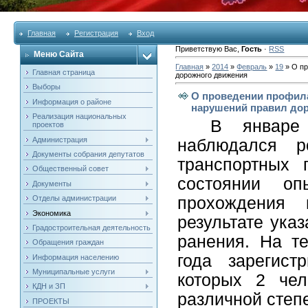
Главная
Регистрация
Вход
Приветствую Вас
,
Гость
·
RSS
Меню Сайта
Главная
»
2014
»
Февраль
»
19
» О пр
Главная страница
дорожного движения
Выборы
О проведении профила
Информация о районе
нарушений правил до
Реализация национальных
В январе
проектов
Администрация
наблюдался р
Документы собрания депутатов
транспортных 
Общественный совет
состоянии оп
Документы
Отделы администрации
прохождения м
Экономика
результате ука
Градостроительная деятельность
ранения. На т
Обращения граждан
года зарегис
Информация населению
Муниципальные услуги
которых 2 чел
КДН и ЗП
различной степ
ПРОЕКТЫ