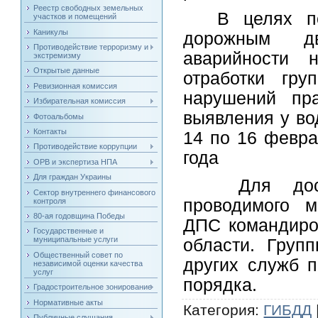
Реестр свободных земельных
В целях п
участков и помещений
Каникулы
дорожным дв
Противодействие терроризму и
аварийности н
экстремизму
Открытые данные
отработки гр
Ревизионная комиссия
нарушений пр
Избирательная комиссия
выявления у во
Фотоальбомы
Контакты
14 по 16 февра
Противодействие коррупции
года
ОРВ и экспертиза НПА
Для граждан Украины
Для дост
Сектор внутреннего финансового
проводимого м
контроля
80-ая годовщина Победы
ДПС командиро
Государственные и
муниципальные услуги
области. Груп
Общественный совет по
других служб 
независимой оценки качества
услуг
порядка.
Градостроительное зонирование
Нормативные акты
Категория
:
ГИБДД
Публичные слушания