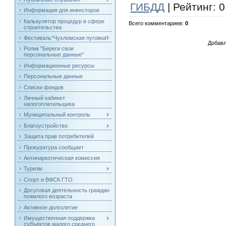
ГИБДД
|
Рейтинг
:
0
Информация для инвесторов
Калькулятор процедур в сфере
Всего комментариев
:
0
строительства
Фестиваль"Чухломская пуговка"
Добавл
Ролик "Береги свои
персональные данные"
Информационные ресурсы
Персональные данные
Списки фондов
Личный кабинет
налогоплатильщика
Муниципальный контроль
Благоустройство
Защита прав потребителей
Прокуратура сообщает
Антинаркотическая комиссия
Туризм
Спорт и ВФСК ГТО
Досуговая деятельность граждан
пожилого возраста
Активное долголетие
Имущественная поддержка
субъектов малого среднего