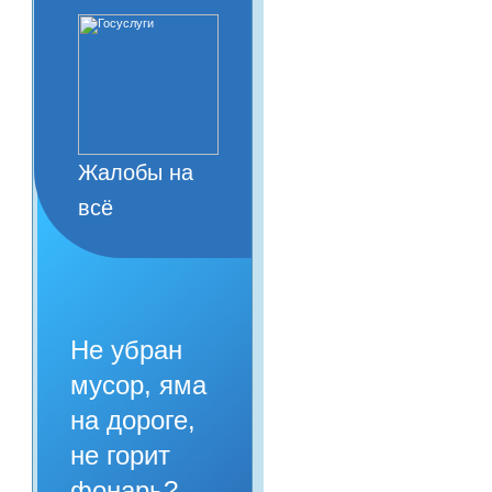
Жалобы на
всё
Не убран
мусор, яма
на дороге,
не горит
фонарь?