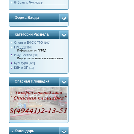
645 лет г. Чухломе
Форма Входа
Категории Раздела
Спорт и ВФСК ГТО
[192]
ГИБДД
[330]
Информация от ГИБДД
Имущество
[58]
Имущество и земельные отношения
Культура
[123]
КДН и ЗП
[10]
Опасная Площадка
Календарь