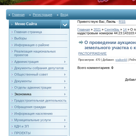
Главная
Регистрация
Вход
Приветствую Вас
,
Гость
·
RSS
Меню Сайта
Главная
»
2021
»
Сентябрь
»
14
» О п
Главная страница
кадастровым номером 44:23:143103:
Выборы
О проведении аукцион
Информация о районе
земельного участка с 
Реализация национальных
РАСПОРЯЖЕНИЕ
проектов
Просмотров
: 470 |
Добавил
:
stalker44
|
Рейт
Администрация
Всего комментариев
:
0
Документы собрания депутатов
Общественный совет
Добавл
Документы
Отделы администрации
Экономика
Градостроительная деятельность
Обращения граждан
Информация населению
Муниципальные услуги
КДН и ЗП
ПРОЕКТЫ