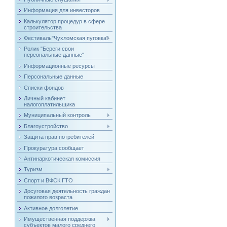
Информация для инвесторов
Калькулятор процедур в сфере
строительства
Фестиваль"Чухломская пуговка"
Ролик "Береги свои
персональные данные"
Информационные ресурсы
Персональные данные
Списки фондов
Личный кабинет
налогоплатильщика
Муниципальный контроль
Благоустройство
Защита прав потребителей
Прокуратура сообщает
Антинаркотическая комиссия
Туризм
Спорт и ВФСК ГТО
Досуговая деятельность граждан
пожилого возраста
Активное долголетие
Имущественная поддержка
субъектов малого среднего