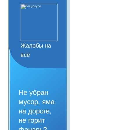
Жалобы на
всё
Не убран
мусор, яма
на дороге,
не горит
фонарь?