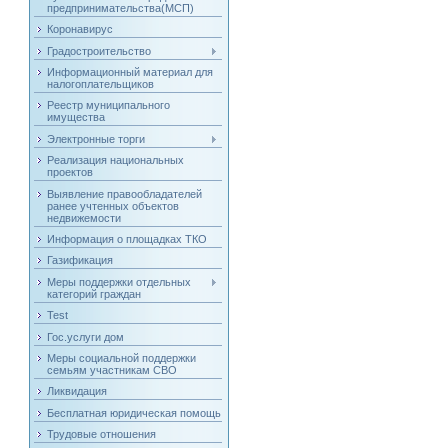
предпринимательства(МСП)
Коронавирус
Градостроительство
Информационный материал для
налогоплательщиков
Реестр муниципального
имущества
Электронные торги
Реализация национальных
проектов
Выявление правообладателей
ранее учтенных объектов
недвижемости
Информация о площадках ТКО
Газификация
Меры поддержки отдельных
категорий граждан
Test
Гос.услуги дом
Меры социальной поддержки
семьям участникам СВО
Ликвидация
Бесплатная юридическая помощь
Трудовые отношения