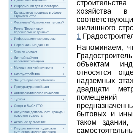
строительства
Информация для инвесторов
хозяйства в
Калькулятор процедур в сфере
строительства
соответствующ
Фестиваль"Чухломская пуговка"
жилищного стро
Ролик "Береги свои
персональные данные"
1
Градостроител
Информационные ресурсы
Персональные данные
Напоминаем, ч
Списки фондов
Градостроител
Личный кабинет
налогоплатильщика
объектам инди
Муниципальный контроль
относятся отд
Благоустройство
надземных этаж
Защита прав потребителей
Прокуратура сообщает
двадцати мет
Антинаркотическая комиссия
помещений в
Туризм
предназначен
Спорт и ВФСК ГТО
бытовых и ины
Досуговая деятельность граждан
пожилого возраста
таком здании,
Активное долголетие
Имущественная поддержка
самостоятельны
субъектов малого среднего