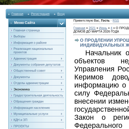
Главная
Регистрация
Вход
Приветствую Вас
,
Гость
·
RSS
Меню Сайта
Главная
»
2021
»
Июнь
»
4
» О ПРО
Главная страница
ДОМОВ ДО МАРТА 2026 ГОДА
Выборы
О ПРОДЛЕНИИ УПРО
Информация о районе
ИНДИВИДУАЛЬНЫХ Ж
Реализация национальных
Начальник о
проектов
Администрация
объектов не
Документы собрания депутатов
Управления Рос
Общественный совет
Керимов довод
Документы
Отделы администрации
информацию о т
Экономика
силу Федераль
Градостроительная деятельность
внесении измен
Обращения граждан
государственн
Информация населению
Муниципальные услуги
Закон о реги
КДН и ЗП
Федеральног
ПРОЕКТЫ