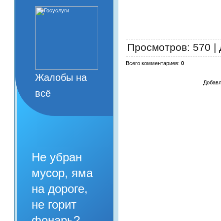
Просмотров
: 570 |
Всего комментариев
:
0
Жалобы на
Добавл
всё
Не убран
мусор, яма
на дороге,
не горит
фонарь?