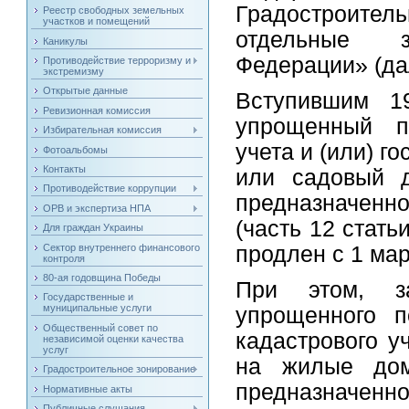
Градостроител
Реестр свободных земельных
участков и помещений
отдельные з
Каникулы
Федерации» (да
Противодействие терроризму и
экстремизму
Открытые данные
Вступившим 
Ревизионная комиссия
упрощенный по
Избирательная комиссия
учета и (или) г
Фотоальбомы
Контакты
или садовый д
Противодействие коррупции
предназначенн
ОРВ и экспертиза НПА
(часть 12 стать
Для граждан Украины
Сектор внутреннего финансового
продлен с 1 мар
контроля
80-ая годовщина Победы
При этом, за
Государственные и
муниципальные услуги
упрощенного п
Общественный совет по
кадастрового у
независимой оценки качества
услуг
на жилые дом
Градостроительное зонирование
предназначен
Нормативные акты
Публичные слушания