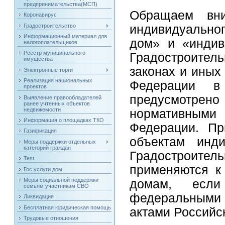
предпринимательства(МСП)
Обращаем вни
Коронавирус
Градостроительство
индивидуально
Информационный материал для
дом» и «индив
налогоплательщиков
Реестр муниципального
Градостроите
имущества
законах и иных
Электронные торги
Реализация национальных
Федерации в
проектов
предусмотрен
Выявление правообладателей
ранее учтенных объектов
недвижемости
нормативным
Информация о площадках ТКО
Федерации. Пр
Газификация
объектам инди
Меры поддержки отдельных
категорий граждан
Градостроите
Test
применяются к
Гос.услуги дом
Меры социальной поддержки
домам, если
семьям участникам СВО
федеральными
Ликвидация
Бесплатная юридическая помощь
актами Российс
Трудовые отношения