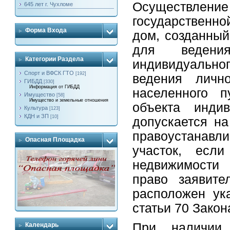
Осуществлен
645 лет г. Чухломе
государственно
Форма Входа
дом, созданный
для ведени
Категории Раздела
индивидуально
Спорт и ВФСК ГТО
[192]
ведения лично
ГИБДД
[330]
Информация от ГИБДД
населенного п
Имущество
[58]
Имущество и земельные отношения
объекта индив
Культура
[123]
КДН и ЗП
[10]
допускается на
правоустанав
Опасная Площадка
участок, есл
недвижимости 
право заявите
расположен ук
статьи 70 Закон
При наличии 
Календарь