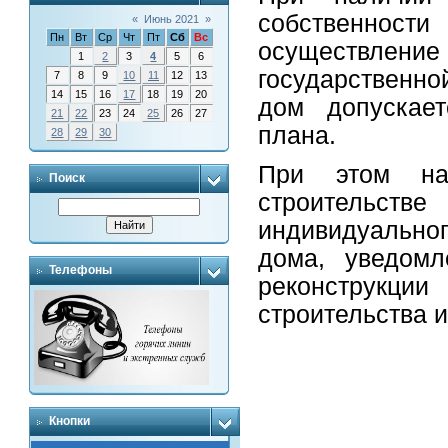
собственност
«
Июнь 2021
»
Пн
Вт
Ср
Чт
Пт
Сб
Вс
осуществлен
1
2
3
4
5
6
государственно
7
8
9
10
11
12
13
14
15
16
17
18
19
20
дом допускает
21
22
23
24
25
26
27
плана.
28
29
30
При этом на
Поиск
строительс
индивидуальног
дома, уведомл
Телефоны
реконструкции
строительства и
Кнопки