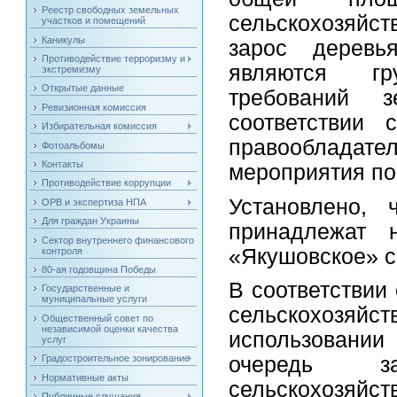
Реестр свободных земельных
сельскохозяйст
участков и помещений
Каникулы
зарос деревь
Противодействие терроризму и
являются гр
экстремизму
Открытые данные
требований з
Ревизионная комиссия
соответствии 
Избирательная комиссия
правообладател
Фотоальбомы
Контакты
мероприятия по
Противодействие коррупции
Установлено, 
ОРВ и экспертиза НПА
Для граждан Украины
принадлежат 
Сектор внутреннего финансового
«Якушовское» с
контроля
80-ая годовщина Победы
В соответствии
Государственные и
муниципальные услуги
сельскохозяйс
Общественный совет по
независимой оценки качества
использовани
услуг
Градостроительное зонирование
очередь за
Нормативные акты
сельскохозяйс
Публичные слушания