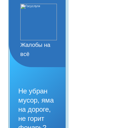
Жалобы на
всё
Не убран
мусор, яма
на дороге,
не горит
фонарь?