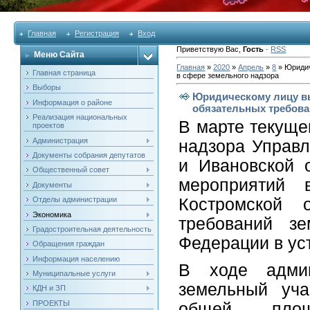
Главная
Регистрация
Вход
Приветствую Вас
,
Гость
·
RSS
Меню Сайта
Главная
»
2020
»
Апрель
»
8
» Юридич
Главная страница
в сфере земельного надзора
Выборы
Юридическому лицу в
Информация о районе
обязательных требова
Реализация национальных
В марте текуще
проектов
Администрация
надзора Управл
Документы собрания депутатов
и Ивановской 
Общественный совет
мероприятий 
Документы
Отделы администрации
Костромской 
Экономика
требований зе
Градостроительная деятельность
Федерации в ус
Обращения граждан
Информация населению
В ходе админ
Муниципальные услуги
земельный уча
КДН и ЗП
ПРОЕКТЫ
общей пло