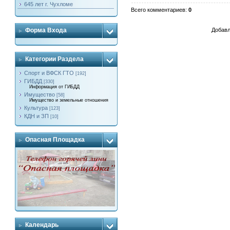
645 лет г. Чухломе
Всего комментариев
:
0
Форма Входа
Добавл
Категории Раздела
Спорт и ВФСК ГТО
[192]
ГИБДД
[330]
Информация от ГИБДД
Имущество
[58]
Имущество и земельные отношения
Культура
[123]
КДН и ЗП
[10]
Опасная Площадка
Календарь