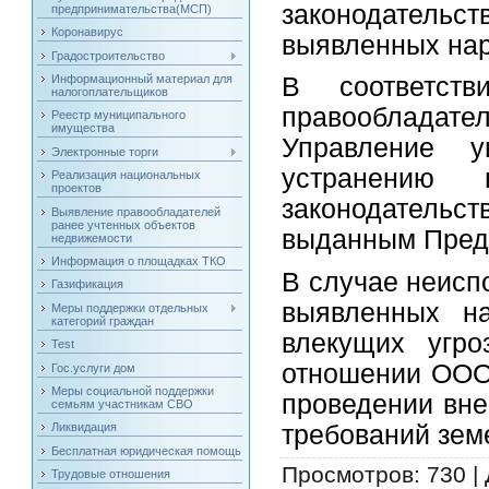
законодател
предпринимательства(МСП)
Коронавирус
выявленных на
Градостроительство
Информационный материал для
В соответст
налогоплательщиков
правообладател
Реестр муниципального
имущества
Управление 
Электронные торги
устранению 
Реализация национальных
проектов
законодательс
Выявление правообладателей
ранее учтенных объектов
выданным Пред
недвижемости
Информация о площадках ТКО
В случае неисп
Газификация
выявленных на
Меры поддержки отдельных
категорий граждан
влекущих угро
Test
отношении ООО
Гос.услуги дом
Меры социальной поддержки
проведении вне
семьям участникам СВО
требований зем
Ликвидация
Бесплатная юридическая помощь
Просмотров
: 730 |
Трудовые отношения