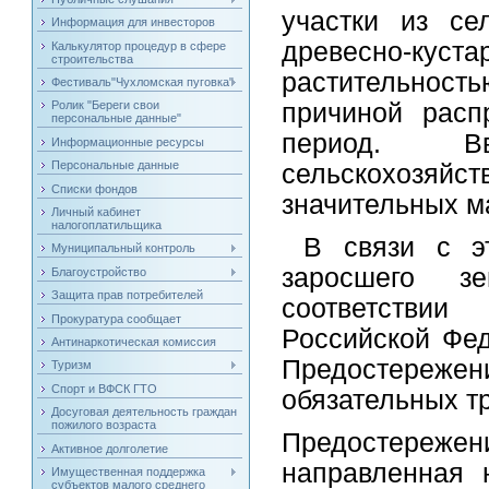
участки из се
Информация для инвесторов
древесно-ку
Калькулятор процедур в сфере
строительства
растительнос
Фестиваль"Чухломская пуговка"
причиной расп
Ролик "Береги свои
персональные данные"
период. В
Информационные ресурсы
Персональные данные
сельскохозяйст
Списки фондов
значительных м
Личный кабинет
налогоплатильщика
В связи с эт
Муниципальный контроль
заросшего з
Благоустройство
Защита прав потребителей
соответстви
Прокуратура сообщает
Российской Фед
Антинаркотическая комиссия
Предостереж
Туризм
Спорт и ВФСК ГТО
обязательных т
Досуговая деятельность граждан
пожилого возраста
Предостереже
Активное долголетие
направленная 
Имущественная поддержка
субъектов малого среднего