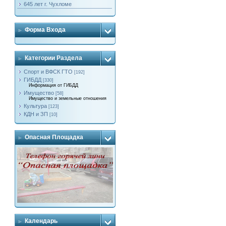
645 лет г. Чухломе
Форма Входа
Категории Раздела
Спорт и ВФСК ГТО
[192]
ГИБДД
[330]
Информация от ГИБДД
Имущество
[58]
Имущество и земельные отношения
Культура
[123]
КДН и ЗП
[10]
Опасная Площадка
Календарь