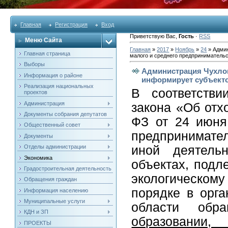
Главная
Регистрация
Вход
Приветствую Вас
,
Гость
·
RSS
Меню Сайта
Главная
»
2017
»
Ноябрь
»
24
» Админ
Главная страница
малого и среднего предприниматель
Выборы
Администрация Чухлом
Информация о районе
информирует субъекто
Реализация национальных
В соответстви
проектов
Администрация
закона «Об отх
Документы собрания депутатов
ФЗ от 24 июня
Общественный совет
предпринимател
Документы
Отделы администрации
иной деятель
Экономика
объектах, подл
Градостроительная деятельность
экологическому
Обращения граждан
порядке в орга
Информация населению
Муниципальные услуги
области об
КДН и ЗП
образовании
ПРОЕКТЫ