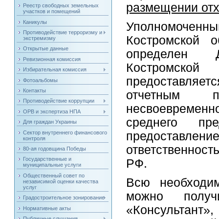
размещении отх
Реестр свободных земельных
участков и помещений
Каникулы
Уполномоченн
Противодействие терроризму и
Костромской о
экстремизму
Открытые данные
определен Д
Ревизионная комиссия
Костромско
Избирательная комиссия
предоставляет
Фотоальбомы
Контакты
отчетным п
Противодействие коррупции
несвоевременн
ОРВ и экспертиза НПА
среднего пре
Для граждан Украины
Сектор внутреннего финансового
предоставле
контроля
ответственнос
80-ая годовщина Победы
Государственные и
РФ.
муниципальные услуги
Общественный совет по
Всю необходи
независимой оценки качества
услуг
можно получ
Градостроительное зонирование
«Консультант», 
Нормативные акты
Публичные слушания