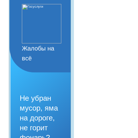
Жалобы на
всё
Не убран
мусор, яма
на дороге,
не горит
фонарь?