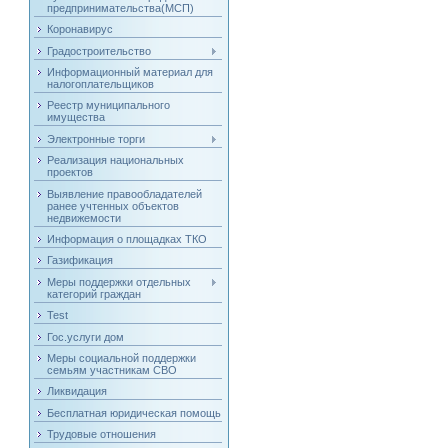
предпринимательства(МСП)
Коронавирус
Градостроительство
Информационный материал для
налогоплательщиков
Реестр муниципального
имущества
Электронные торги
Реализация национальных
проектов
Выявление правообладателей
ранее учтенных объектов
недвижемости
Информация о площадках ТКО
Газификация
Меры поддержки отдельных
категорий граждан
Test
Гос.услуги дом
Меры социальной поддержки
семьям участникам СВО
Ликвидация
Бесплатная юридическая помощь
Трудовые отношения