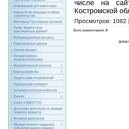
числе на сай
Информация для инвесторов
Костромской об
Калькулятор процедур в сфере
строительства
Просмотров
: 1082 
Фестиваль"Чухломская пуговка"
Ролик "Береги свои
Всего комментариев
:
0
персональные данные"
Информационные ресурсы
Добавл
Персональные данные
Списки фондов
Личный кабинет
налогоплатильщика
Муниципальный контроль
Благоустройство
Защита прав потребителей
Прокуратура сообщает
Антинаркотическая комиссия
Туризм
Спорт и ВФСК ГТО
Досуговая деятельность граждан
пожилого возраста
Активное долголетие
Имущественная поддержка
субъектов малого среднего