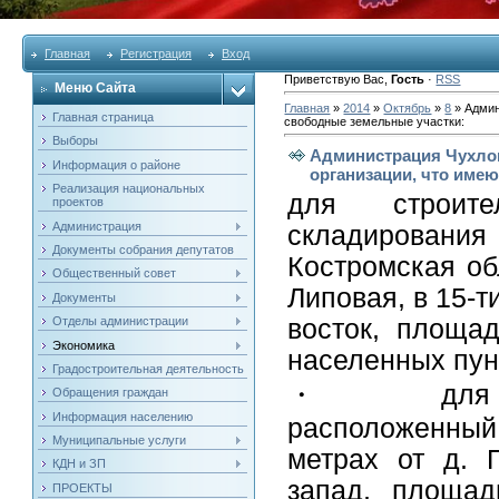
Главная
Регистрация
Вход
Приветствую Вас
,
Гость
·
RSS
Меню Сайта
Главная
»
2014
»
Октябрь
»
8
» Админ
Главная страница
свободные земельные участки:
Выборы
Администрация Чухлом
Информация о районе
организации, что име
Реализация национальных
для строите
проектов
Администрация
складирования
Документы собрания депутатов
Костромская об
Общественный совет
Липовая, в 15-
Документы
Отделы администрации
восток, площа
Экономика
населенных пун
Градостроительная деятельность
・ для сельс
Обращения граждан
Информация населению
расположенный
Муниципальные услуги
метрах от д. 
КДН и ЗП
запад, площад
ПРОЕКТЫ