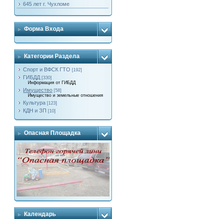
645 лет г. Чухломе
Форма Входа
Категории Раздела
Спорт и ВФСК ГТО
[192]
ГИБДД
[330]
Информация от ГИБДД
Имущество
[58]
Имущество и земельные отношения
Культура
[123]
КДН и ЗП
[10]
Опасная Площадка
Календарь