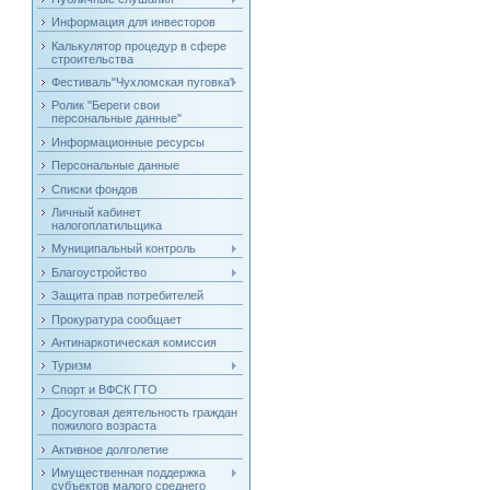
Информация для инвесторов
Калькулятор процедур в сфере
строительства
Фестиваль"Чухломская пуговка"
Ролик "Береги свои
персональные данные"
Информационные ресурсы
Персональные данные
Списки фондов
Личный кабинет
налогоплатильщика
Муниципальный контроль
Благоустройство
Защита прав потребителей
Прокуратура сообщает
Антинаркотическая комиссия
Туризм
Спорт и ВФСК ГТО
Досуговая деятельность граждан
пожилого возраста
Активное долголетие
Имущественная поддержка
субъектов малого среднего