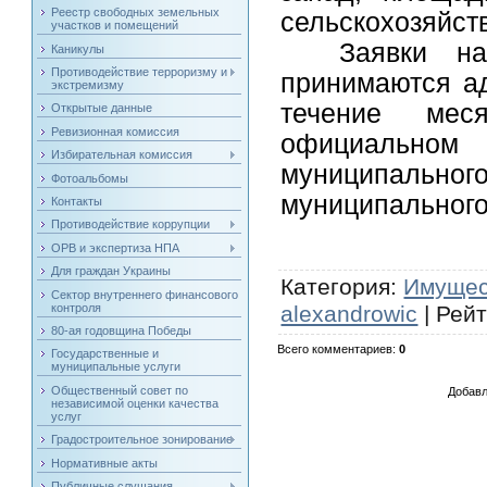
Реестр свободных земельных
сельскохозяйст
участков и помещений
Заявки на п
Каникулы
Противодействие терроризму и
принимаются а
экстремизму
течение мес
Открытые данные
Ревизионная комиссия
официальном 
Избирательная комиссия
муниципально
Фотоальбомы
муниципального
Контакты
Противодействие коррупции
ОРВ и экспертиза НПА
Для граждан Украины
Категория
:
Имущес
Сектор внутреннего финансового
контроля
alexandrowic
|
Рейт
80-ая годовщина Победы
Всего комментариев
:
0
Государственные и
муниципальные услуги
Общественный совет по
Добавл
независимой оценки качества
услуг
Градостроительное зонирование
Нормативные акты
Публичные слушания