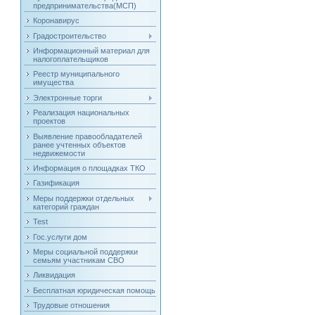
предпринимательства(МСП)
Коронавирус
Градостроительство
Информационный материал для
налогоплательщиков
Реестр муниципального
имущества
Электронные торги
Реализация национальных
проектов
Выявление правообладателей
ранее учтенных объектов
недвижемости
Информация о площадках ТКО
Газификация
Меры поддержки отдельных
категорий граждан
Test
Гос.услуги дом
Меры социальной поддержки
семьям участникам СВО
Ликвидация
Бесплатная юридическая помощь
Трудовые отношения