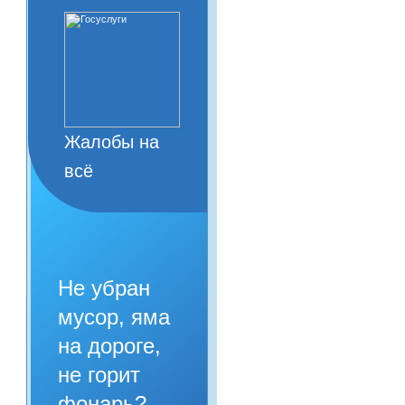
Жалобы на
всё
Не убран
мусор, яма
на дороге,
не горит
фонарь?