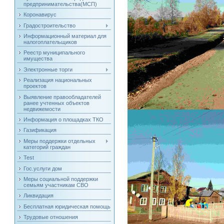
предпринимательства(МСП)
Коронавирус
Градостроительство
Информационный материал для
налогоплательщиков
Реестр муниципального
имущества
Электронные торги
Реализация национальных
проектов
Выявление правообладателей
ранее учтенных объектов
недвижемости
Информация о площадках ТКО
Газификация
Меры поддержки отдельных
категорий граждан
Test
Гос.услуги дом
Меры социальной поддержки
семьям участникам СВО
Ликвидация
Бесплатная юридическая помощь
Трудовые отношения