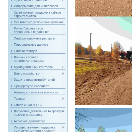
Информация для инвесторов
Калькулятор процедур в сфере
строительства
Фестиваль"Чухломская пуговка"
Ролик "Береги свои
персональные данные"
Информационные ресурсы
Персональные данные
Списки фондов
Личный кабинет
налогоплатильщика
Муниципальный контроль
Благоустройство
Защита прав потребителей
Прокуратура сообщает
Антинаркотическая комиссия
Туризм
Спорт и ВФСК ГТО
Досуговая деятельность граждан
пожилого возраста
Активное долголетие
Имущественная поддержка
субъектов малого среднего