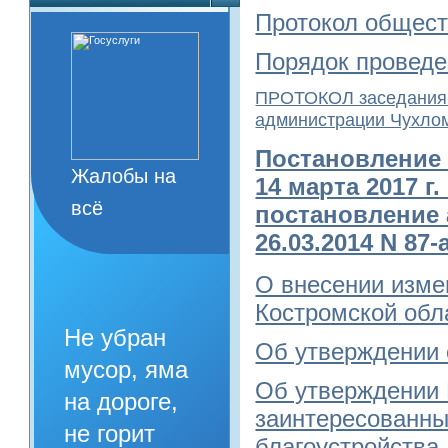
Протокол общест
Порядок провед
ПРОТОКОЛ заседания 
администрации Чухлом
Постановление 
Жалобы на
14 марта 2017 г
всё
постановление 
26.03.2014 N 87-
О внесении изме
Костромской обла
Не убран
Об утверждении
мусор, яма
Об утверждении 
на дороге,
заинтересованны
не горит
благоустройства