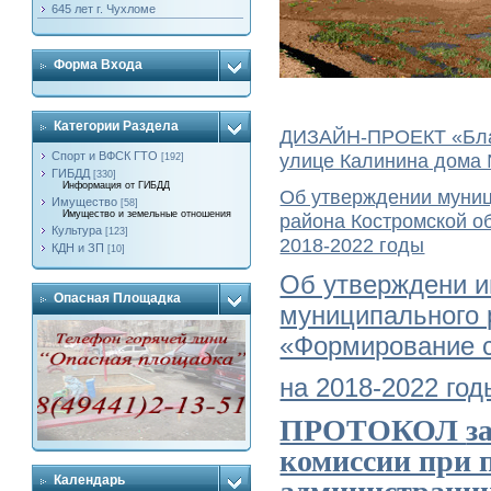
645 лет г. Чухломе
Форма Входа
Категории Раздела
ДИЗАЙН-ПРОЕКТ «Благ
Спорт и ВФСК ГТО
улице Калинина дома 
[192]
ГИБДД
[330]
Информация от ГИБДД
Об утверждении муни
Имущество
[58]
Имущество и земельные отношения
района Костромской о
Культура
[123]
2018-2022 годы
КДН и ЗП
[10]
Об утверждени 
Опасная Площадка
муниципального 
«Формирование с
на 2018-2022 год
ПРОТОКОЛ
з
комиссии при 
Календарь