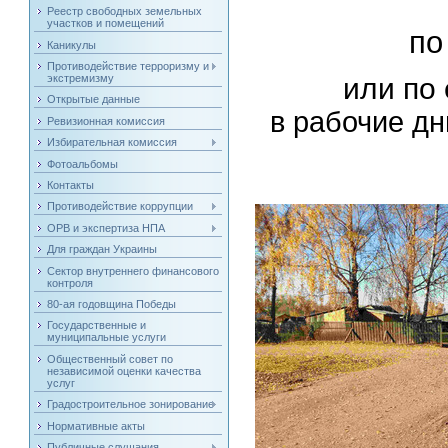
Реестр свободных земельных
участков и помещений
по
Каникулы
Противодействие терроризму и
или по 
экстремизму
Открытые данные
в рабочие дни
Ревизионная комиссия
Избирательная комиссия
Фотоальбомы
Контакты
Противодействие коррупции
ОРВ и экспертиза НПА
Для граждан Украины
Сектор внутреннего финансового
контроля
80-ая годовщина Победы
Государственные и
муниципальные услуги
Общественный совет по
независимой оценки качества
услуг
Градостроительное зонирование
Нормативные акты
Публичные слушания