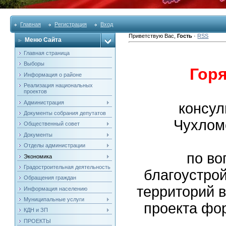
Главная
Регистрация
Вход
Приветствую Вас
,
Гость
·
RSS
Меню Сайта
Главная страница
Выборы
Гор
Информация о районе
Реализация национальных
проектов
Администрация
консу
Документы собрания депутатов
Чухлом
Общественный совет
Документы
Отделы администрации
по во
Экономика
Градостроительная деятельность
благоустро
Обращения граждан
территорий 
Информация населению
Муниципальные услуги
проекта фо
КДН и ЗП
ПРОЕКТЫ