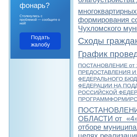
фонарь?
многоквартирных
Столкнулись с
формирования со
проблемой — сообщите о
ней!
Чухломского мун
Подать
Сходы гражда
жалобу
График прове
ПОСТАНОВЛЕНИЕ от 1
ПРЕДОСТАВЛЕНИЯ И
ФЕДЕРАЛЬНОГО БЮД
ФЕДЕРАЦИИ НА ПОД
РОССИЙСКОЙ ФЕДЕ
ПРОГРАММФОРМИРО
ПОСТАНОВЛЕНИ
ОБЛАСТИ от «4»
отборе муниципа
целях реализаци